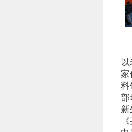
中
以
家
料
部
新
《