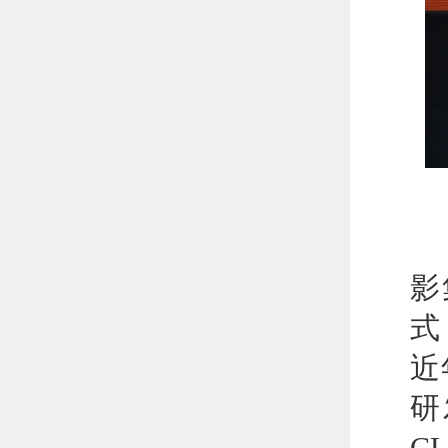
“
影
式
近
研