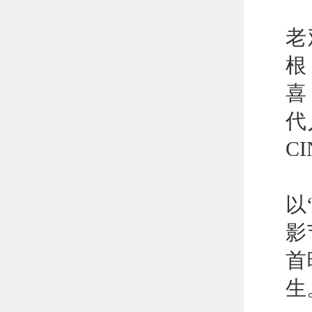
“
老
根
喜
代
C
4
以
影
首
生