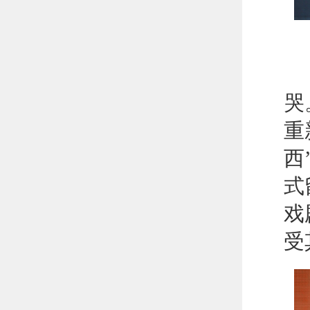
“
哭
重
西
式
戏
受