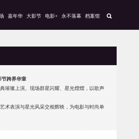
场
嘉年华
大影节
电影+
永不落幕
档案馆
影节跨界华章
典璀璨上演。现场群星闪耀、星光熠熠，以歌声
艺术表演与星光风采交相辉映，为电影与时尚单