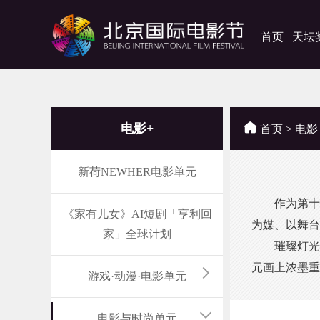
首页
天坛
电影+
首页
>
电影
新荷NEWHER电影单元
作为第十六
《家有儿女》AI短剧「亨利回
为媒、以舞台
家」全球计划
璀璨灯光交
元画上浓墨重
游戏·动漫·电影单元
电影与时尚单元